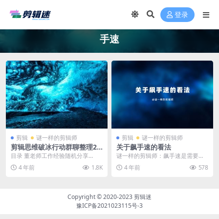
登录
手速
剪辑
谜一样的剪辑师
剪辑
谜一样的剪辑师
剪辑思维破冰行动群聊整理22
关于飙手速的看法
0419
目录 董老师工作经验随机分享
谜一样的剪辑师：飙手速是需要有
（1） 关于飙手速的看法 防止客户
意义的飙手速。如果操作的时候手
4 年前
1.8K
4 年前
578
不给钱就用片，样品...
指在键盘上乱飞，但是...
Copyright © 2020-2023
剪辑迷
豫ICP备2021023115号-3