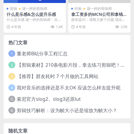
剪辑
谜一样的剪辑师
经验
谜一样的剪辑师
什么是乐感&怎么提升乐感
拿工资多的MCN公司和拿钱少
的传统公司怎么选？
什么是乐感 谜一样的剪辑师：乐
群友提问：请教大家个问题 现在在
感，其实你就想想自己听过多少东
mcn公司给网红剪剧情和搞笑类的
4 年前
1.4K
4 年前
2.0K
西，或者你在别人的眼...
片子 没啥能学的...
热门文章
董老师B站分享工程汇总
1
【剪辑素材】210条电影片段，拿去练习剪辑吧！@谜一样的剪辑师
2
【推荐】群友耗时 7 个月做的工具网站
3
我对音乐的选择还是不太OK 应该怎么样去提升呢
4
索尼官方slog2、slog3还原lut
5
剪辑技巧解析：设为帧大小还是缩放为帧大小？
6
随机文章