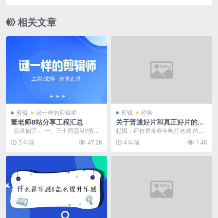
相关文章
剪辑
谜一样的剪辑师
剪辑
经验
董老师B站分享工程汇总
关于普通好片和真正好片的分
水岭在哪里
目录如下： 一、三十而惑MV剪辑
起因：评价群友@今晚打老虎 的作
工程分享 二、炫酷转场pr工程 三...
品。（作品链接就不放了，不影
5 年前
47.2K
4 年前
1.4K
响） 谜一样的剪辑师...