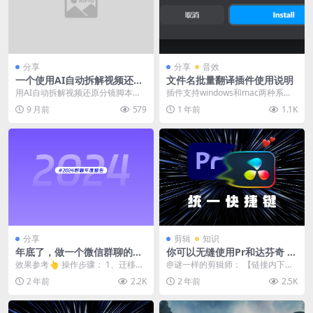
分享
分享
音效
一个使用AI自动拆解视频还原
文件名批量翻译插件使用说明
分镜脚本
用AI自动拆解视频还原分镜脚本。
插件支持windows和mac两种系
用到的技术：#python #ffmpeg
统。 暂时使用deepseek v3 api...
9 月前
579
1 年前
1.1K
#...
分享
剪辑
知识
年底了，做一个微信群聊的年
你可以无缝使用Pr和达芬奇 |
度报告（附源码）
剪辑功能对照表、双系统双软
效果参考👆 操作步骤： 1、迁移整
@谜一样的剪辑师： 【链接内下
件键位预设
理聊天记录 2、导出聊天记录到本
载】Pr&达芬奇快捷键预设、Pr速
2 年前
2.2K
2 年前
2.5K
地 3、使用p...
通演示工...