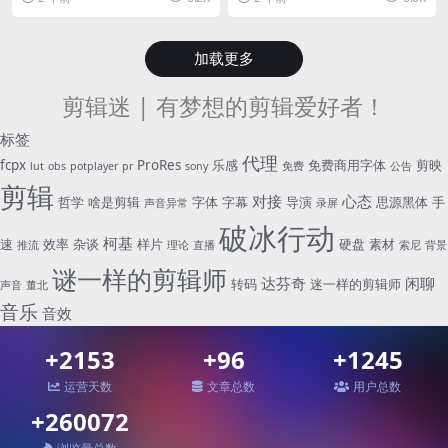
怎么样去提升...
加载更多
剪辑迷 | 有梦想的剪辑爱好者！
标签
代理
fcpx
ProRes
乐感
免费商用字体
剪映
lut
obs
potplayer
pr
sony
免费
公告
剪辑
对接
心态
哲学
啥是剪辑
字体
字幕
导演
思源黑体
手
声音异常
录屏
破冰行动
柯基
速
效率
杂谈
样片
硬盘
素材
推流
理论
直播
索尼
背景
谜一样的剪辑师
达芬奇
闲聊
转码
迷一样的剪辑师
声音
董北
音乐
音效
+2153
+96
+1245
运营天数
文章总数
用户总数
+260072