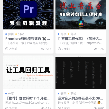
剪辑
知识
分享
剪辑
Premiere剪辑流程速通 ✖ 重
〖剪辑工程分享〗《黑神话：
点常用功能介绍
悟空》48分钟线上音乐会
【链接内下载】Pr&达芬奇快捷键
工程包介绍和下载： https://ufvgjt
预设、Pr速通演示工程 h...
80et.feis...
2 年前
2.4K
2 年前
1.7K
分享
分享
剪辑
【推荐】群友耗时 7 个月做的
我对音乐的选择还是不太OK
工具网站
应该怎么样去提升呢
网址 https://www.30aitool.com/ 视
群友提问：老师 我有一个问题 🙋
频介绍 网站截图 &...
我对音乐的选择还是不太OK 应该
2 年前
6.2K
2 年前
6.0K