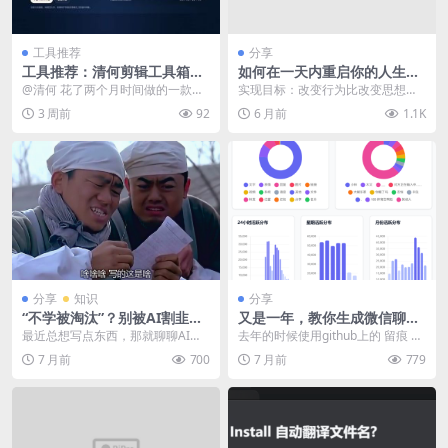
工具推荐
分享
工具推荐：清何剪辑工具箱
如何在一天内重启你的人生系
（免费）
统
@清何 花了两个月时间做的一款达
实现目标：改变行为比改变思想更
芬奇插件 清何剪辑工具箱 免费使用
容易也更重要 你做今年的新年计划
3 周前
92
6 月前
1.1K
四个主要面板...
了吗？ 2026年...
分享
知识
分享
“不学被淘汰”？别被AI割韭菜
又是一年，教你生成微信聊天
了！用好AI，核心秘密就一
年度报告
最近总想写点东西，那就聊聊AI
去年的时候使用github上的 留痕 导
个。
吧。 引言：风口之下的群体焦虑
出的记录，做的分析，去年的文章
7 月前
700
7 月前
779
最近...
链接：年底...