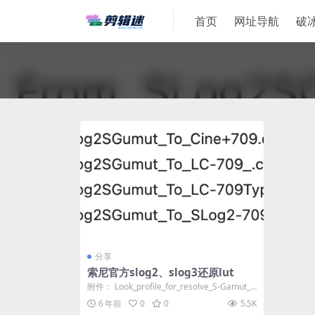
首页
网址导航
破
分享
索尼官方slog2、slog3还原lut
附件： Look_profile_for_resolve_S-Gamut_S
lo...
6 年前
0
0
5.5K