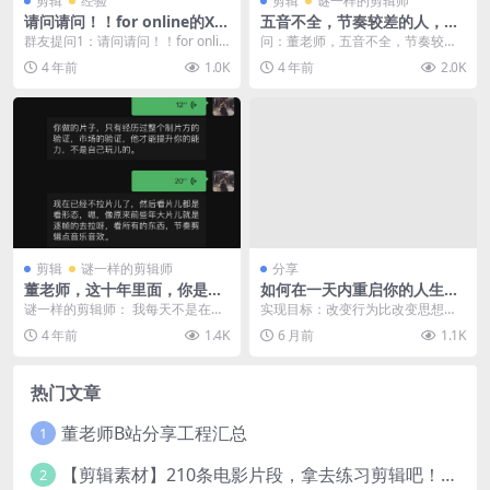
剪辑
经验
剪辑
谜一样的剪辑师
请问请问！！for online的XM
五音不全，节奏较差的人，怎
L和for TC 的xml有啥差别？
么提升剪辑的节奏感。
群友提问1：请问请问！！for onlin
问：董老师，五音不全，节奏较差
e 的XML和 for TC 的 xm...
的人，想学好音乐，提升剪辑的节
4 年前
1.0K
4 年前
2.0K
奏感。有没有什么好的...
剪辑
谜一样的剪辑师
分享
董老师，这十年里面，你是每
如何在一天内重启你的人生系
天都在练习剪辑吗，平时拉片
统
谜一样的剪辑师： 我每天不是在练
实现目标：改变行为比改变思想更
都看什么
习，我每天都在剪片子，都在做商
容易也更重要 你做今年的新年计划
4 年前
1.4K
6 月前
1.1K
业项目，靠练习，练...
了吗？ 2026年...
热门文章
董老师B站分享工程汇总
1
【剪辑素材】210条电影片段，拿去练习剪辑吧！@谜一样的剪辑师
2