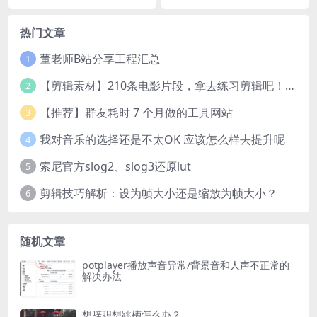
热门文章
董老师B站分享工程汇总
1
【剪辑素材】210条电影片段，拿去练习剪辑吧！@谜一样的剪辑师
2
【推荐】群友耗时 7 个月做的工具网站
3
我对音乐的选择还是不太OK 应该怎么样去提升呢
4
索尼官方slog2、slog3还原lut
5
剪辑技巧解析：设为帧大小还是缩放为帧大小？
6
随机文章
potplayer播放声音异常/背景音和人声不正常的
解决办法
想辞职想跳槽怎么办？