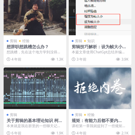
剪辑
经验
剪辑
知识
想辞职想跳槽怎么办？
剪辑技巧解析：设为帧大小还
是缩放为帧大小？
想跳槽，先在这个地方学到没得学
​本篇文章使用ChatGpt总结并编
为止。 前言： 群友：无休止的加
写， 内容来自剪辑思维破冰行动群
4 年前
1.3K
3 年前
3.9K
班，甚至通宵，好难...
聊记录。 在...
剪辑
剪辑
经验
关于剪辑的基本理论知识 柯基
规矩：有能力后都不要内
我的经验汇总
卷！！！
本来就是我在群里的一些聊天记录
课程第一章我就提到了一些规矩问
被十一好基友汇总 结果在多个剪辑
题，今天针对性的补充强调一个点:
6 年前
1.9K
4 年前
2.1K
群就传开了 这次...
有能力后都不要内...